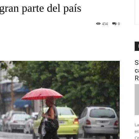
gran parte del país
454
0
interest
WhatsApp
S
c
R
La
es
Ce