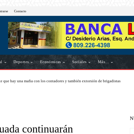
strarse
Contacto
al
Deportes
Económicas
Sociales
Más…
e que hay una mafia con los contadores y también extorsión de brigadistas
N
guada continuarán