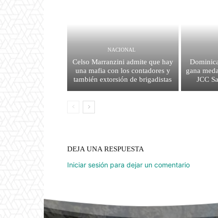
NACIONAL
Celso Marranzini admite que hay
Dominica
una mafia con los contadores y
gana medal
también extorsión de brigadistas
JCC S
DEJA UNA RESPUESTA
Iniciar sesión para dejar un comentario