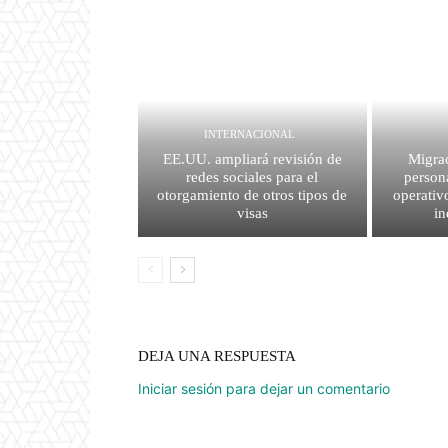
INTERNACIONAL
EE.UU. ampliará revisión de
Migrac
redes sociales para el
person
otorgamiento de otros tipos de
operativ
visas
i
DEJA UNA RESPUESTA
Iniciar sesión para dejar un comentario