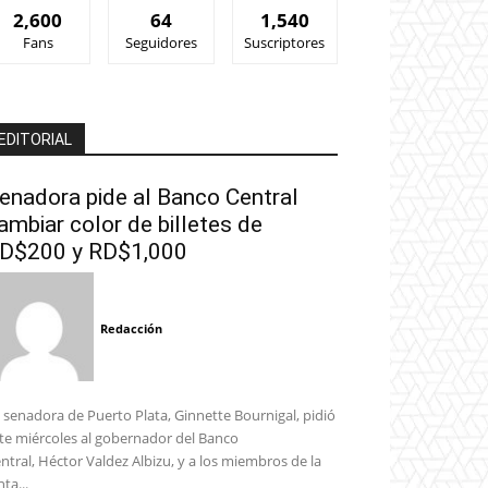
2,600
64
1,540
Fans
Seguidores
Suscriptores
EDITORIAL
enadora pide al Banco Central
ambiar color de billetes de
D$200 y RD$1,000
Redacción
 senadora de Puerto Plata, Ginnette Bournigal, pidió
te miércoles al gobernador del Banco
ntral, Héctor Valdez Albizu, y a los miembros de la
nta...