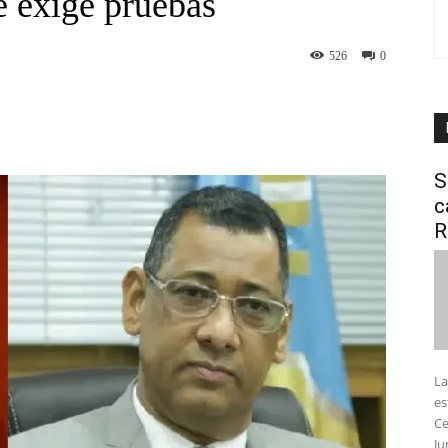
e exige pruebas
526
0
interest
WhatsApp
S
c
R
La
es
Ce
Ju