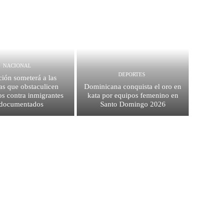
NACIONAL
DEPORTES
ión someterá a las
as que obstaculicen
Dominicana conquista el oro en
os contra inmigrantes
kata por equipos femenino en
ndocumentados
Santo Domingo 2026