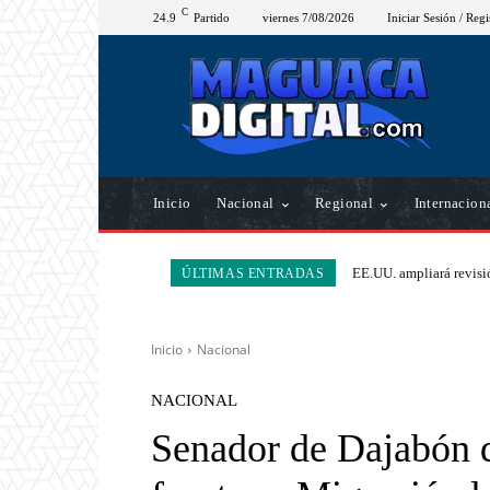
C
24.9
Partido
viernes 7/08/2026
Iniciar Sesión / Regi
Inicio
Nacional
Regional
Internacion
EE.UU. ampliará revisió
ÚLTIMAS ENTRADAS
Inicio
Nacional
NACIONAL
Senador de Dajabón 