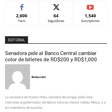
2,600
64
1,540
Fans
Seguidores
Suscriptores
EDITORIAL
Senadora pide al Banco Central cambiar
color de billetes de RD$200 y RD$1,000
Redacción
La senadora de Puerto Plata, Ginnette Bournigal, pidió este
miércoles al gobernador del Banco Central, Héctor Valdez Albizu, y a
los miembros de la Junta...