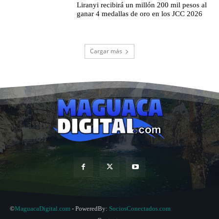
Liranyi recibirá un millón 200 mil pesos al
ganar 4 medallas de oro en los JCC 2026
Cargar más
©
MaguacaDigital.com
- PoweredBy:
SociosConectados.com