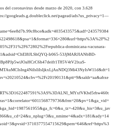
os del coronavirus desde marzo de 2020, con 3.628
tps://googleads.g.doubleclick.net/pagead/ads?us_privacy=1—
name=6ee8d7b.99c8bce&adk=4035433575&adf=243579384
1622498618&psa=1&format=336×280&url=https%3A%2F%2
2F05%2F31%2F672802%2Frepublica-dominicana-vacunara-
gl=1&adsid=ChEI8JLShQYQ-Ir065-53JjMARJIANbBD-
p8PJp5wiJOaHCrC6h47deifr1T85V4tV2lxaS-
TAuMCIsIng4NiIsIiIsIjkxLjAuNDQ3Mi43NyIsW11d&dt=1
v=r20210524&cbv=%2Fr20190131&ptt=9&saldr=aa&abxe
ART%3D1622487591%3AS%3DALNI_MYxfVKbd5rhw460t
ras=1&correlator=6011568779736&frm=20&pv=1&ga_vid=
&ga_hid=1987561955&ga_fc=0&u_tz=-420&u_his=3&u_jav
366&u_cd=24&u_nplug=3&u_nmime=4&adx=181&ady=14
&oid=3&pvsid=3710377554715629&pem=646&ref=https%3