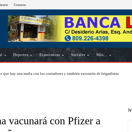
strarse
Contacto
al
Deportes
Económicas
Sociales
Más…
e que hay una mafia con los contadores y también extorsión de brigadistas
N
 vacunará con Pfizer a