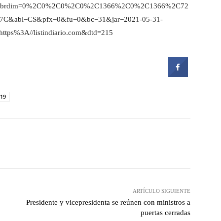
6&brdim=0%2C0%2C0%2C0%2C1366%2C0%2C1366%2C72
&abl=CS&pfx=0&fu=0&bc=31&jar=2021-05-31-
tps%3A//listindiario.com&dtd=215
-19
witter
Pinterest
WhatsApp
ARTÍCULO SIGUIENTE
Presidente y vicepresidenta se reúnen con ministros a
puertas cerradas