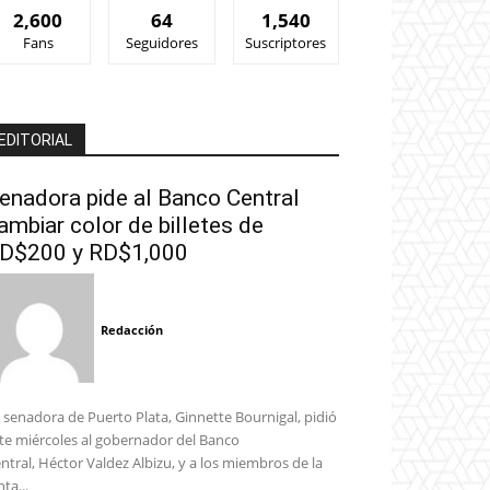
2,600
64
1,540
Fans
Seguidores
Suscriptores
EDITORIAL
enadora pide al Banco Central
ambiar color de billetes de
D$200 y RD$1,000
Redacción
 senadora de Puerto Plata, Ginnette Bournigal, pidió
te miércoles al gobernador del Banco
ntral, Héctor Valdez Albizu, y a los miembros de la
nta...