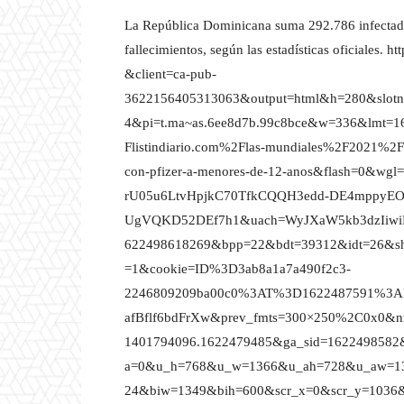
La República Dominicana suma 292.786 infectad
fallecimientos, según las estadísticas oficiales.
ht
&client=ca-pub-
3622156405313063&output=html&h=280&slot
4&pi=t.ma~as.6ee8d7b.99c8bce&w=336&lmt=
Flistindiario.com%2Flas-mundiales%2F2021%
con-pfizer-a-menores-de-12-anos&flash=0&w
rU05u6LtvHpjkC70TfkCQQH3edd-DE4mppyEOB
UgVQKD52DEf7h1&uach=WyJXaW5kb3dzIiwiM
622498618269&bpp=22&bdt=39312&idt=26&sh
=1&cookie=ID%3D3ab8a1a7a490f2c3-
2246809209ba00c0%3AT%3D1622487591%3
afBflf6bdFrXw&prev_fmts=300×250%2C0x0&n
1401794096.1622479485&ga_sid=1622498582
a=0&u_h=768&u_w=1366&u_ah=728&u_aw=1
24&biw=1349&bih=600&scr_x=0&scr_y=1036