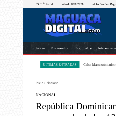
C
24.7
Partido
sábado 8/08/2026
Iniciar Sesión / Regi
Inicio
Nacional
Regional
Internacion
Celso Marranzini admit
ÚLTIMAS ENTRADAS
Inicio
Nacional
NACIONAL
República Dominicana