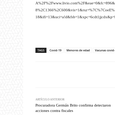
A%2F%2Fwww.livio.com%2F&eae=0&fc=89
8%2C1366%2C600&vis=1&rsz=%7C%7CoeE%7C
18&ifi=13&uci=a!d&fsb=1&xpc=6cdt1jjcdx&p=ht
TAGS
Covid-19
Menores de edad
Vacunas covid
Facebook
T
Cuota
ARTÍCULO ANTERIOR
Procuradora Germán Brito confirma detectaron
acciones contra fiscales