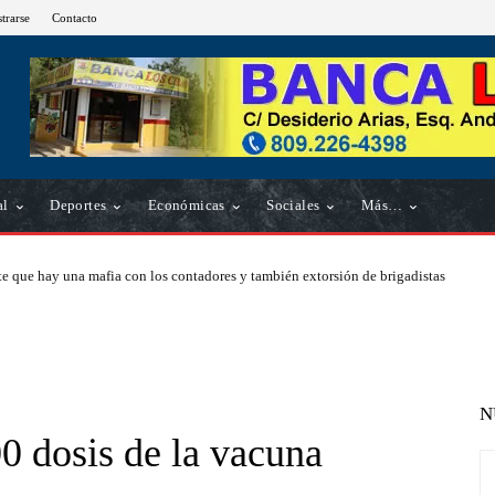
strarse
Contacto
al
Deportes
Económicas
Sociales
Más…
e que hay una mafia con los contadores y también extorsión de brigadistas
N
0 dosis de la vacuna