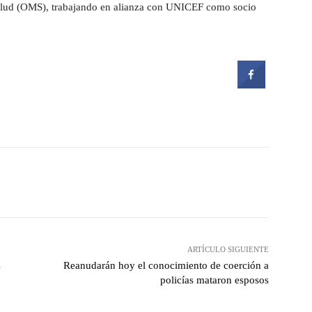
alud (OMS), trabajando en alianza con UNICEF como socio
witter
Pinterest
WhatsApp
ARTÍCULO SIGUIENTE
s
Reanudarán hoy el conocimiento de coerción a
policías mataron esposos