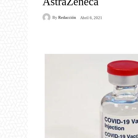
AstraZeneca
By
Redacción
Abril 6, 2021
Facebook
Twitter
P