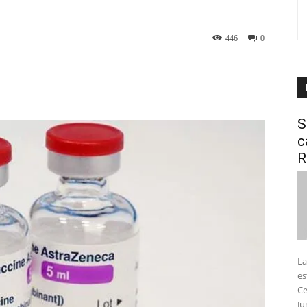
446
0
interest
WhatsApp
S
c
R
La
es
Ce
Ju