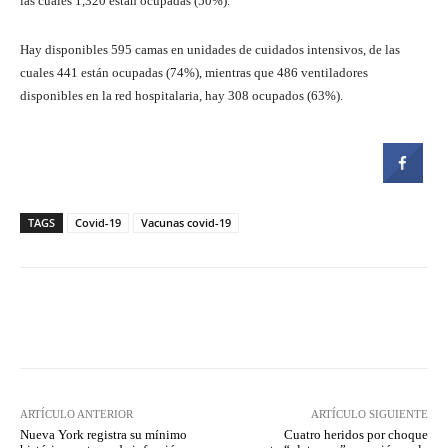
las cuales 1,320 están ocupadas (50%).
Hay disponibles 595 camas en unidades de cuidados intensivos, de las
cuales 441 están ocupadas (74%), mientras que 486 ventiladores
disponibles en la red hospitalaria, hay 308 ocupados (63%).
TAGS
Covid-19
Vacunas covid-19
Facebook
Twitter
Pinterest
ARTÍCULO ANTERIOR
ARTÍCULO SIGUIENTE
Nueva York registra su mínimo
Cuatro heridos por choque