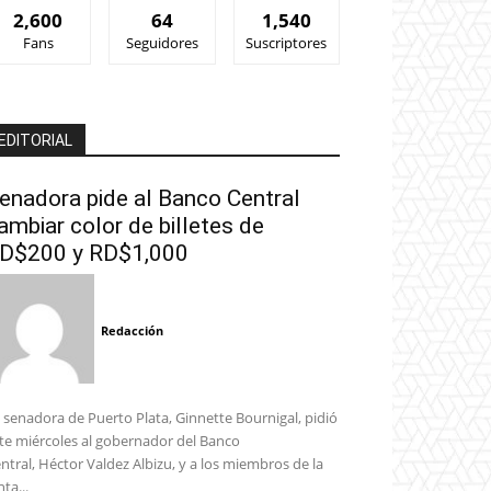
2,600
64
1,540
Fans
Seguidores
Suscriptores
EDITORIAL
enadora pide al Banco Central
ambiar color de billetes de
D$200 y RD$1,000
Redacción
 senadora de Puerto Plata, Ginnette Bournigal, pidió
te miércoles al gobernador del Banco
ntral, Héctor Valdez Albizu, y a los miembros de la
nta...