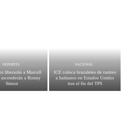
DEPORTES
NACIONAL
es liberarán a Marcell
ICE coloca brazaletes de rastreo
 ascenderán a Ronny
a haitianos en Estados Unidos
Simon
tras el fin del TPS