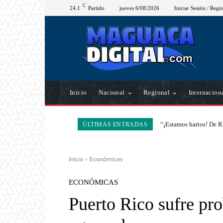
C
24.1
Partido
jueves 6/08/2026
Iniciar Sesión / Regis
Inicio
Nacional
Regional
Internacion
“¡Estamos hartos! De R
ÚLTIMAS ENTRADAS
Inicio
Económicas
ECONÓMICAS
Puerto Rico sufre pr