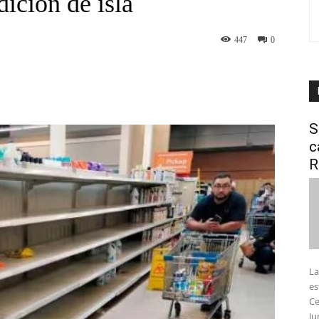
ición de isla
447
0
interest
WhatsApp
S
c
R
La
es
Ce
Ju