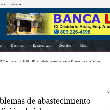
trarse
Contacto
al
Deportes
Económicas
Sociales
Más…
D$4 mil a casi RD$10 mil”: Ciudadana estalla contra Edesur por alta factura
N
oblemas de abastecimiento