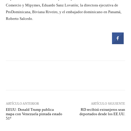
Comercio y Mipymes, Eduardo Sanz Lovatón; la directora ejecutiva de
ProDominicana, Biviana Riveiro, y el embajador dominicano en Panamá,
Roberto Salcedo.
Facebook
Twitter
Pinterest
ARTÍCULO ANTERIOR
ARTÍCULO SIGUIENTE
EEUU: Donald Trump publica
RD recibirá extranjeros sean
mapa con Venezuela pintada estado
deportados desde los EE.UU.
51º