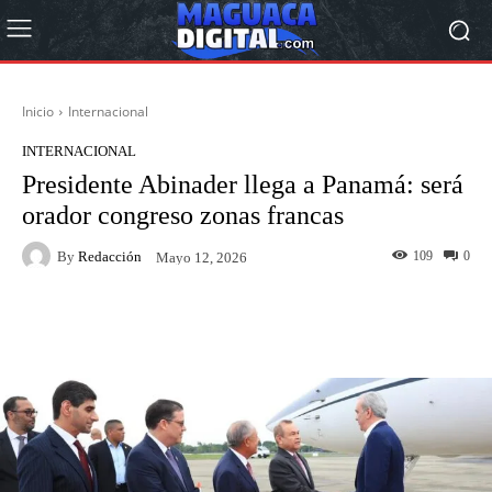
Inicio
Internacional
INTERNACIONAL
Presidente Abinader llega a Panamá: será
orador congreso zonas francas
By
Redacción
109
0
Mayo 12, 2026
Facebook
Twitter
Pinterest