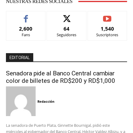
NUESTRAS REDES SOCIALES
2,600
64
1,540
Fans
Seguidores
Suscriptores
EDITORIAL
Senadora pide al Banco Central cambiar
color de billetes de RD$200 y RD$1,000
Redacción
La senadora de Puerto Plata, Ginnette Bournigal, pidió este
miércoles al gobernador del Banco Central, Héctor Valdez Albizu, y a