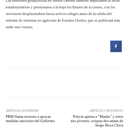
Las tensiones geopolíticas en Medio Oriente también impulsaron al dólar
estadounidense y presionaron a la baja los futuros de acciones, con los
inversores desplazándose hacia activos refugio antes de la salida del
informe de nóminas no agrícolas de Estados Unidos, que se publicará más
tarde este viernes.
Facebook
Twitter
Pinterest
ARTÍCULO ANTERIOR
ARTÍCULO SIGUIENTE
PRM llama sectores a apoyar
Policía apresa a “Masha” y otros
medidas anticrisis del Gobierno
dos jóvenes; ocupan dos armas de
fuego Boca Chica