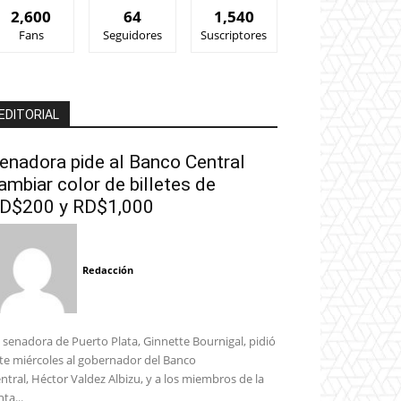
2,600
64
1,540
Fans
Seguidores
Suscriptores
EDITORIAL
enadora pide al Banco Central
ambiar color de billetes de
D$200 y RD$1,000
Redacción
 senadora de Puerto Plata, Ginnette Bournigal, pidió
te miércoles al gobernador del Banco
ntral, Héctor Valdez Albizu, y a los miembros de la
nta...