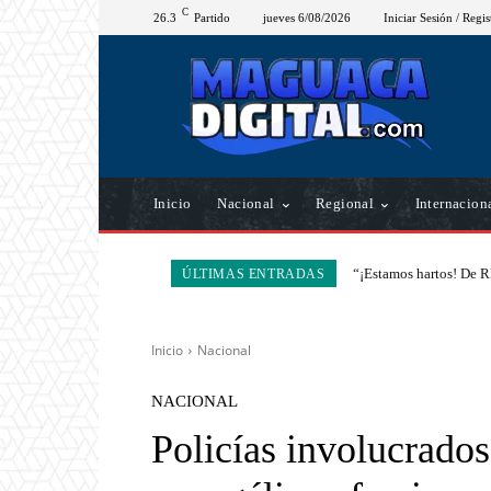
C
26.3
Partido
jueves 6/08/2026
Iniciar Sesión / Regis
Inicio
Nacional
Regional
Internacion
“¡Estamos hartos! De R
ÚLTIMAS ENTRADAS
Inicio
Nacional
NACIONAL
Policías involucrados