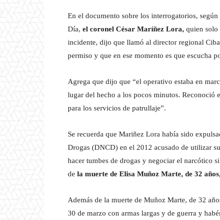
En el documento sobre los interrogatorios, según 
Día,
el coronel César Maríñez Lora,
quien solo 
incidente, dijo que llamó al director regional Cib
permiso y que en ese momento es que escucha por
Agrega que dijo que “el operativo estaba en marc
lugar del hecho a los pocos minutos. Reconoció el
para los servicios de patrullaje”.
Se recuerda que Mariñez Lora había sido expulsad
Drogas (DNCD) en el 2012 acusado de utilizar s
hacer tumbes de drogas y negociar el narcótico si
de
la muerte de Elisa Muñoz Marte, de 32 años,
Además de la muerte de Muñoz Marte, de 32 años, 
30 de marzo con armas largas y de guerra y habér