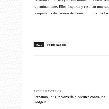
Cerraron el tránsito y en ese momento vieron veh
repentinamente. Ellos disparan y resultan muertos
compañeros dispararon de forma intuitiva. Todos
TAGS
Policía Nacional
Facebook
T
Cuota
ARTÍCULO ANTERIOR
Fernando Tatis Jr. volvería el viernes contra los
Dodgers