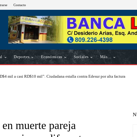
trarse
Contacto
al
Deportes
Económicas
Sociales
Más…
D$4 mil a casi RD$10 mil”: Ciudadana estalla contra Edesur por alta factura
N
 en muerte pareja