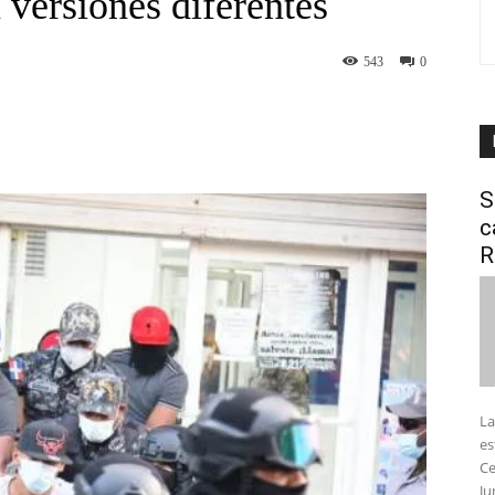
 versiones diferentes
543
0
interest
WhatsApp
S
c
R
La
es
Ce
Ju