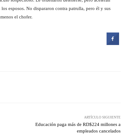
ículo sospechoso. Le ordenaron detenerse, pero aceleran
 los esposos. No dispararon contra patrulla, pero él y sus
 menos el chofer.
witter
Pinterest
WhatsApp
ARTÍCULO SIGUIENTE
Educación paga más de RD$224 millones a
empleados cancelados