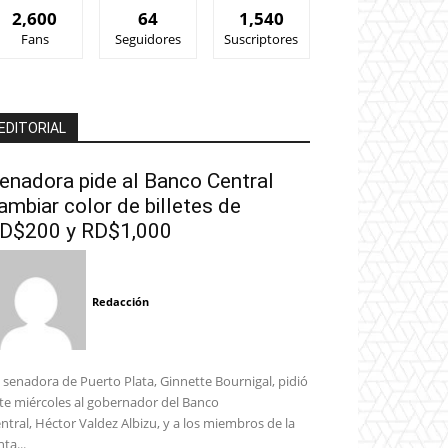
2,600
64
1,540
Fans
Seguidores
Suscriptores
EDITORIAL
enadora pide al Banco Central
ambiar color de billetes de
D$200 y RD$1,000
Redacción
 senadora de Puerto Plata, Ginnette Bournigal, pidió
te miércoles al gobernador del Banco
ntral, Héctor Valdez Albizu, y a los miembros de la
nta...