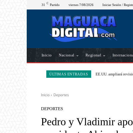
C
31
Partido
viernes 7/08/2026
Iniciar Sesión / Regist
Inicio
Nacional
Regional
Internacion
EE.UU. ampliará revisió
ÚLTIMAS ENTRADAS
Inicio
Deportes
DEPORTES
Pedro y Vladimir apoy