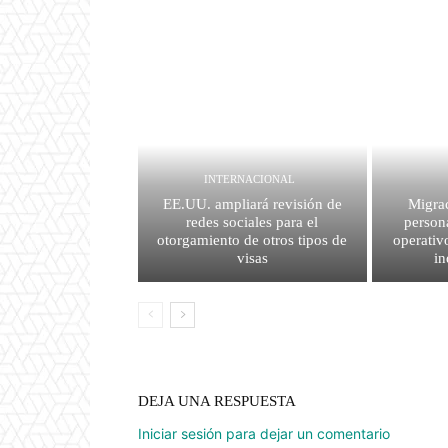
INTERNACIONAL
EE.UU. ampliará revisión de
Migrac
redes sociales para el
person
otorgamiento de otros tipos de
operativ
visas
i
DEJA UNA RESPUESTA
Iniciar sesión para dejar un comentario