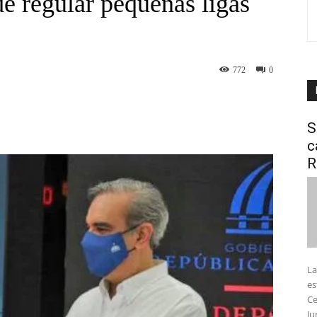
e regular pequeñas ligas
772
0
interest
WhatsApp
S
c
R
La
es
Ce
Ju