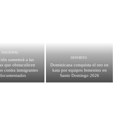
NACIONAL
DEPORTES
ión someterá a las
as que obstaculicen
Dominicana conquista el oro en
os contra inmigrantes
kata por equipos femenino en
ndocumentados
Santo Domingo 2026