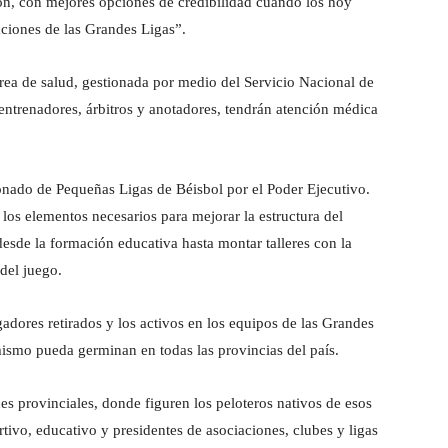
ón, con mejores opciones de credibilidad cuando los hoy
aciones de las Grandes Ligas”.
 área de salud, gestionada por medio del Servicio Nacional de
 entrenadores, árbitros y anotadores, tendrán atención médica
nado de Pequeñas Ligas de Béisbol por el Poder Ejecutivo.
 los elementos necesarios para mejorar la estructura del
desde la formación educativa hasta montar talleres con la
del juego.
adores retirados y los activos en los equipos de las Grandes
mismo pueda germinan en todas las provincias del país.
s provinciales, donde figuren los peloteros nativos de esos
rtivo, educativo y presidentes de asociaciones, clubes y ligas