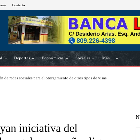
rarse
Contacto
al
Deportes
Económicas
Sociales
Más…
n de redes sociales para el otorgamiento de otros tipos de visas
N
an iniciativa del