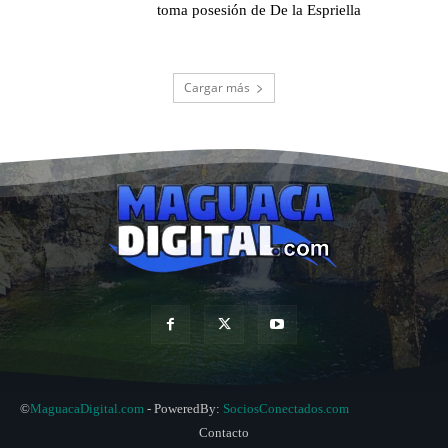
toma posesión de De la Espriella
Cargar más
©
MaguacaDigital.com
- PoweredBy:
SociosConectados.com
Contacto