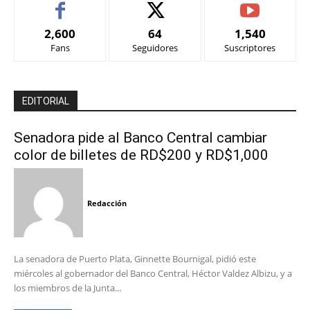
2,600
64
1,540
Fans
Seguidores
Suscriptores
EDITORIAL
Senadora pide al Banco Central cambiar
color de billetes de RD$200 y RD$1,000
Redacción
La senadora de Puerto Plata, Ginnette Bournigal, pidió este
miércoles al gobernador del Banco Central, Héctor Valdez Albizu, y a
los miembros de la Junta...