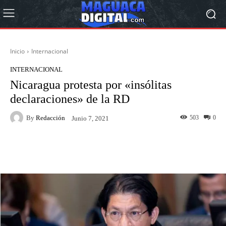
Inicio
Internacional
INTERNACIONAL
Nicaragua protesta por «insólitas
declaraciones» de la RD
By
Redacción
503
0
Junio 7, 2021
Facebook
Twitter
Pinterest