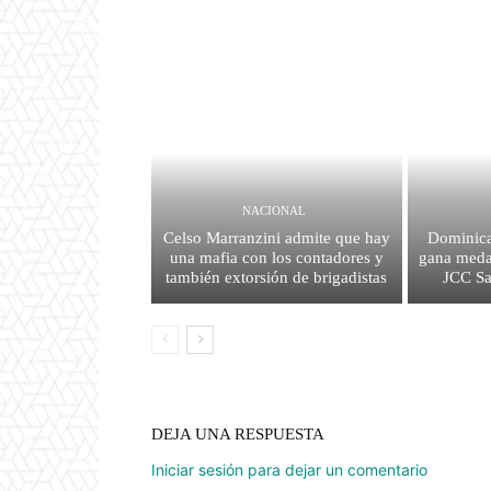
NACIONAL
Celso Marranzini admite que hay
Dominica
una mafia con los contadores y
gana medal
también extorsión de brigadistas
JCC S
DEJA UNA RESPUESTA
Iniciar sesión para dejar un comentario