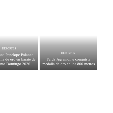
DEPORTES
DEPORTES
na Penelope Polanco
la de oro en karate de
Ferdy Agramonte conquista
anto Domingo 2026
medalla de oro en los 800 metros