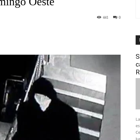
mingo Oeste
441
0
interest
WhatsApp
S
c
R
La
es
Ce
Ju