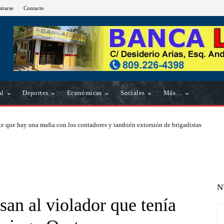
strarse
Contacto
al
Deportes
Económicas
Sociales
Más…
e que hay una mafia con los contadores y también extorsión de brigadistas
N
san al violador que tenía