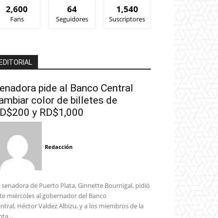
2,600
64
1,540
Fans
Seguidores
Suscriptores
EDITORIAL
enadora pide al Banco Central
ambiar color de billetes de
D$200 y RD$1,000
Redacción
 senadora de Puerto Plata, Ginnette Bournigal, pidió
te miércoles al gobernador del Banco
ntral, Héctor Valdez Albizu, y a los miembros de la
nta...