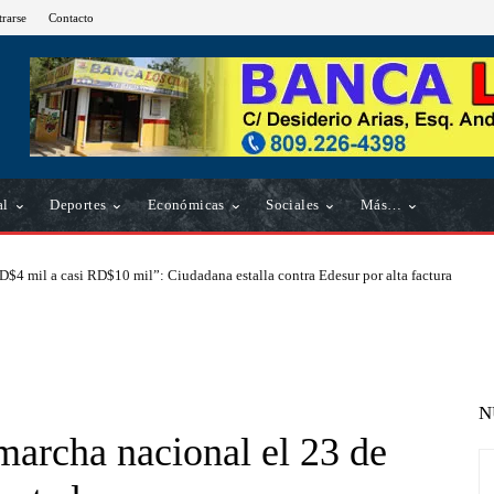
trarse
Contacto
al
Deportes
Económicas
Sociales
Más…
D$4 mil a casi RD$10 mil”: Ciudadana estalla contra Edesur por alta factura
N
archa nacional el 23 de