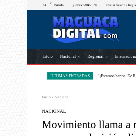
C
24.1
Partido
jueves 6/08/2026
Iniciar Sesión / Regis
Inicio
Nacional
Regional
Internacion
“¡Estamos hartos! De R
ÚLTIMAS ENTRADAS
Inicio
Nacional
NACIONAL
Movimiento llama a m