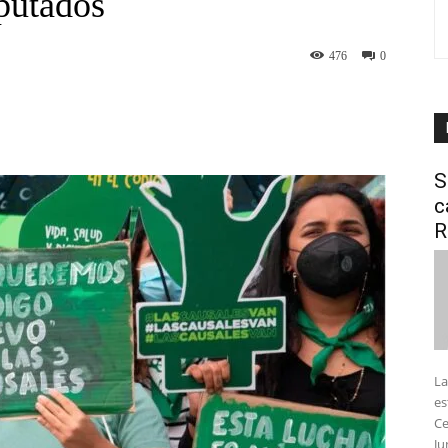
putados
476
0
interest
WhatsApp
S
c
R
La
es
Ce
Ju