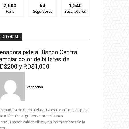
2,600
64
1,540
Fans
Seguidores
Suscriptores
EDITORIAL
enadora pide al Banco Central
ambiar color de billetes de
D$200 y RD$1,000
Redacción
 senadora de Puerto Plata, Ginnette Bournigal, pidió
te miércoles al gobernador del Banco
ntral, Héctor Valdez Albizu, y a los miembros de la
nta...