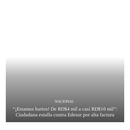
NACIONAL
“¡Estamos hartos! De RD$4 mil a casi RD$10 mil”:
Ciudadana estalla contra Edesur por alta factura