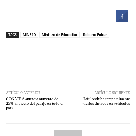
TAGS
MINERD
Ministro de Educación
Roberto Fulcar
Facebook
Twitter
Pinterest
ARTÍCULO ANTERIOR
ARTÍCULO SIGUIENTE
CONATRA anuncia aumento de
Haití prohíbe temporalmente
25% al precio del pasaje en todo el
vidrios tintados en vehículos
país