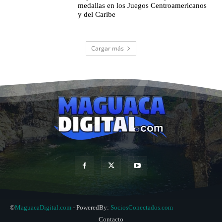
medallas en los Juegos Centroamericanos
y del Caribe
Cargar más
©
MaguacaDigital.com
- PoweredBy:
SociosConectados.com
Contacto