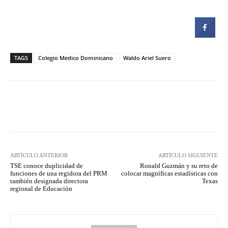
TAGS
Colegio Medico Dominicano
Waldo Ariel Suero
Facebook
Twitter
Pinterest
ARTÍCULO ANTERIOR
ARTÍCULO SIGUIENTE
TSE conoce duplicidad de
Ronald Guzmán y su reto de
funciones de una regidora del PRM
colocar magníficas estadísticas con
también designada directora
Texas
regional de Educación