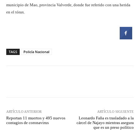
municipio de Mao, provincia Valverde, donde fue referido con una herida
en el tórax.
TAGS
Policía Nacional
Facebook
Twitter
Pinterest
ARTÍCULO ANTERIOR
ARTÍCULO SIGUIENTE
Reportan 11 muertos y 495 nuevos
Leonardo Faña es trasladado a la
contagios de coronavirus
cárcel de Najayo mientras asegura
que es un preso político