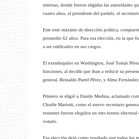
internas, donde fueron eligidas las autoridades que
cuatro años, el presidente del partido, el secretari
Este ente máximo de dirección politica, compues
promedio 62 años. Para esa elección, en la que f
a ser ratificados en sus cargos.
El exembajador en Washington, José Tomás Pérez,
funciones, al decidir que iban a reducir su presenc
general, Reinaldo Pared Pérez, y Alma Fernández
Primero se eligió a Danilo Medina, aclamado como
Charlie Mariotti, como el nuevo secretario genera
restantes fueron elegidos en otro torneo electora
votado.
Esa elección dejó como resultado que todos los 