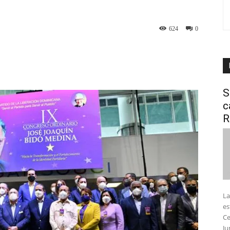
624
0
interest
WhatsApp
S
c
R
La
es
Ce
Ju