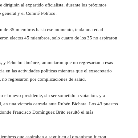
 dirigirán al expartido oficialista, durante los próximos
o general y el Comité Político.
to de 35 miembros hasta ese momento, tenía una edad
ueron electos 45 miembros, solo cuatro de los 35 no aspiraron
 y Felucho Jiménez, anunciaron que no regresarían a esas
ia en las actividades políticas mientras que el exsecretario
, no regresaron por complicaciones de salud.
 el nuevo presidente, sin ser sometido a votación, y a
l, en una victoria cerrada ante Rubén Bichara. Los 43 puestos
l donde Francisco Domínguez Brito resultó el más
miembros que aspiraban a seguir en el organismo fueron