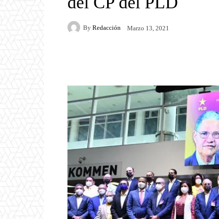
del CP del PLD
By
Redacción
Marzo 13, 2021
Facebook
Twitter
P