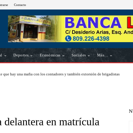
strarse
Contacto
al
Deportes
Económicas
Sociales
Más…
e que hay una mafia con los contadores y también extorsión de brigadistas
N
a delantera en matrícula