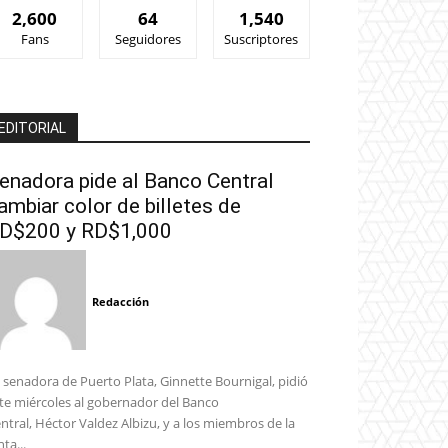
2,600
64
1,540
Fans
Seguidores
Suscriptores
EDITORIAL
enadora pide al Banco Central
ambiar color de billetes de
D$200 y RD$1,000
Redacción
 senadora de Puerto Plata, Ginnette Bournigal, pidió
te miércoles al gobernador del Banco
ntral, Héctor Valdez Albizu, y a los miembros de la
nta...