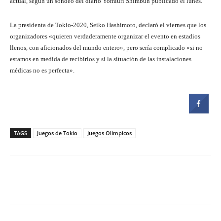
actual, según un sondeo del diario Yomiuri Shimbun publicado el lunes.
La presidenta de Tokio-2020, Seiko Hashimoto, declaró el viernes que los
organizadores «quieren verdaderamente organizar el evento en estadios
llenos, con aficionados del mundo entero», pero sería complicado «si no
estamos en medida de recibirlos y si la situación de las instalaciones
médicas no es perfecta».
TAGS
Juegos de Tokio
Juegos Olímpicos
Facebook
Twitter
Pinterest