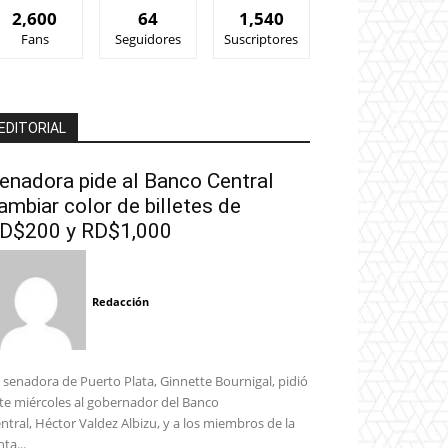
2,600
64
1,540
Fans
Seguidores
Suscriptores
EDITORIAL
enadora pide al Banco Central
ambiar color de billetes de
D$200 y RD$1,000
Redacción
 senadora de Puerto Plata, Ginnette Bournigal, pidió
te miércoles al gobernador del Banco
ntral, Héctor Valdez Albizu, y a los miembros de la
nta...