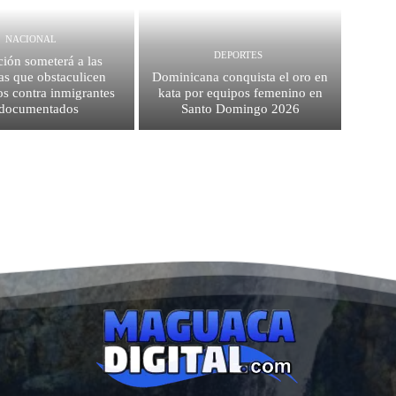
NACIONAL
DEPORTES
ión someterá a las
as que obstaculicen
Dominicana conquista el oro en
os contra inmigrantes
kata por equipos femenino en
ndocumentados
Santo Domingo 2026