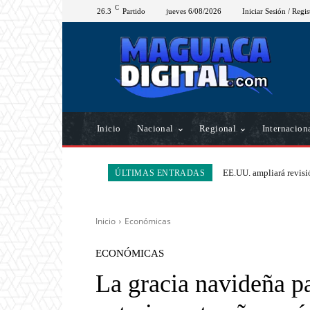
C
26.3
Partido
jueves 6/08/2026
Iniciar Sesión / Regis
Inicio
Nacional
Regional
Internacion
EE.UU. ampliará revisió
ÚLTIMAS ENTRADAS
Inicio
Económicas
ECONÓMICAS
La gracia navideña p