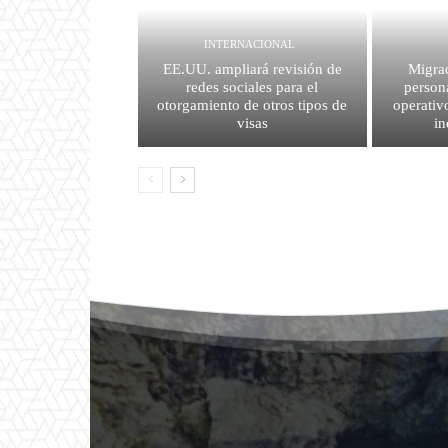
INTERNACIONAL
EE.UU. ampliará revisión de
Migrac
redes sociales para el
person
otorgamiento de otros tipos de
operativ
visas
i