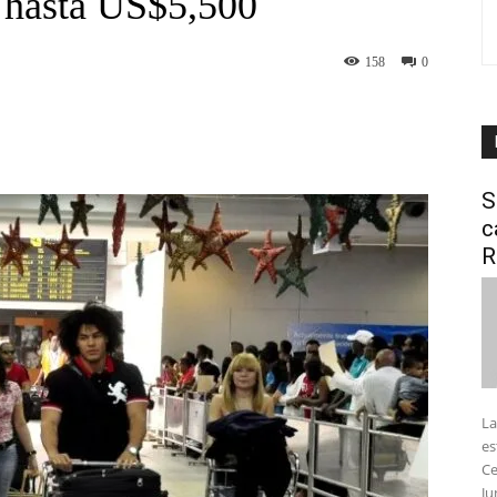
á hasta US$5,500
158
0
interest
WhatsApp
S
c
R
La
es
Ce
Ju