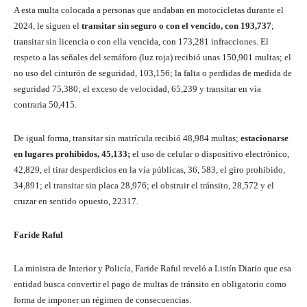
A esta multa colocada a personas que andaban en motocicletas durante el
2024, le siguen el
transitar sin seguro o con el vencido, con 193,737
;
transitar sin licencia o con ella vencida, con 173,281 infracciones. El
respeto a las señales del semáforo (luz roja) recibió unas 150,901 multas; el
no uso del cinturón de seguridad, 103,156; la falta o perdidas de medida de
seguridad 75,380; el exceso de velocidad, 65,239 y transitar en vía
contraria 50,415.
De igual forma, transitar sin matrícula recibió 48,984 multas;
estacionarse
en lugares prohibidos, 45,133;
el uso de celular o dispositivo electrónico,
42,829, el tirar desperdicios en la vía públicas, 36, 583, el giro prohibido,
34,891; el transitar sin placa 28,976; el obstruir el tránsito, 28,572 y el
cruzar en sentido opuesto, 22317.
Faride Raful
La ministra de Interior y Policía, Faride Raful reveló a Listín Diario que esa
entidad busca convertir el pago de multas de tránsito en obligatorio como
forma de imponer un régimen de consecuencias.