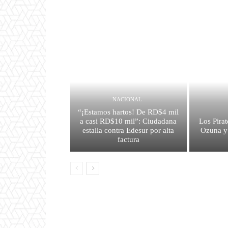
NACIONAL
“¡Estamos hartos! De RD$4 mil
a casi RD$10 mil”: Ciudadana
Los Pirat
estalla contra Edesur por alta
Ozuna y
factura