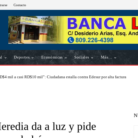
trarse
Contacto
al
Deportes
Económicas
Sociales
Más…
D$4 mil a casi RD$10 mil”: Ciudadana estalla contra Edesur por alta factura
N
eredia da a luz y pide