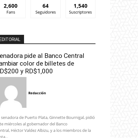
2,600
64
1,540
Fans
Seguidores
Suscriptores
EDITORIAL
enadora pide al Banco Central
ambiar color de billetes de
D$200 y RD$1,000
Redacción
 senadora de Puerto Plata, Ginnette Bournigal, pidió
te miércoles al gobernador del Banco
ntral, Héctor Valdez Albizu, y a los miembros de la
nta...