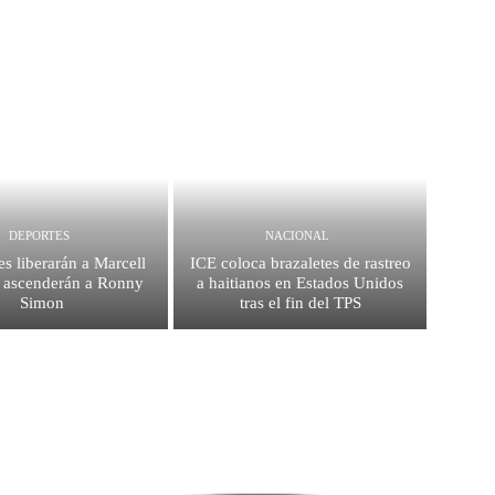
DEPORTES
NACIONAL
es liberarán a Marcell
ICE coloca brazaletes de rastreo
 ascenderán a Ronny
a haitianos en Estados Unidos
Simon
tras el fin del TPS