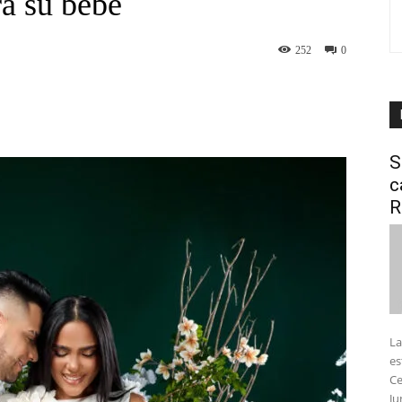
a su bebé
252
0
interest
WhatsApp
S
c
R
La
es
Ce
Ju