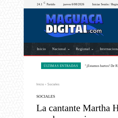
C
24.1
Partido
jueves 6/08/2026
Iniciar Sesión / Regis
Inicio
Nacional
Regional
Internacion
“¡Estamos hartos! De R
ÚLTIMAS ENTRADAS
Inicio
Sociales
SOCIALES
La cantante Martha H