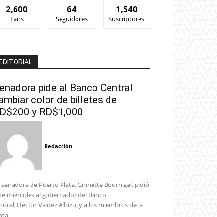
2,600
64
1,540
Fans
Seguidores
Suscriptores
EDITORIAL
enadora pide al Banco Central
ambiar color de billetes de
D$200 y RD$1,000
Redacción
 senadora de Puerto Plata, Ginnette Bournigal, pidió
te miércoles al gobernador del Banco
ntral, Héctor Valdez Albizu, y a los miembros de la
nta...