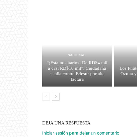
NACIONAL
“¡Estamos hartos! De RD$4 mil
a casi RD$10 mil”: Ciudadana
Los Pirat
estalla contra Edesur por alta
Ozuna y
factura
DEJA UNA RESPUESTA
Iniciar sesión para dejar un comentario