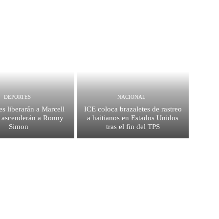
DEPORTES
NACIONAL
es liberarán a Marcell
ICE coloca brazaletes de rastreo
 ascenderán a Ronny
a haitianos en Estados Unidos
Simon
tras el fin del TPS