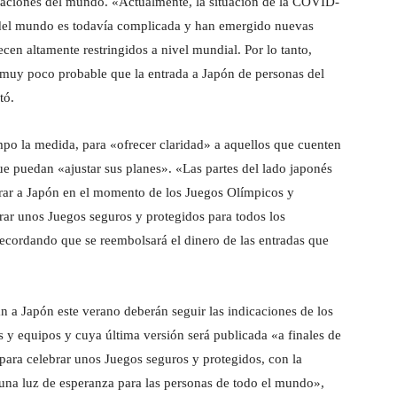
s naciones del mundo. «Actualmente, la situación de la COVID-
 del mundo es todavía complicada y han emergido nuevas
cen altamente restringidos a nivel mundial. Por lo tanto,
s muy poco probable que la entrada a Japón de personas del
tó.
mpo la medida, para «ofrecer claridad» a aquellos que cuenten
ue puedan «ajustar sus planes». «Las partes del lado japonés
trar a Japón en el momento de los Juegos Olímpicos y
rar unos Juegos seguros y protegidos para todos los
 recordando que se reembolsará el dinero de las entradas que
án a Japón este verano deberán seguir las indicaciones de los
as y equipos y cuya última versión será publicada «a finales de
para celebrar unos Juegos seguros y protegidos, con la
una luz de esperanza para las personas de todo el mundo»,