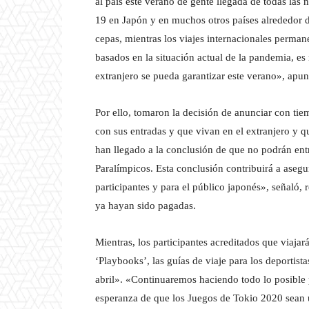
al país este verano de gente llegada de todas la
19 en Japón y en muchos otros países alrededor
cepas, mientras los viajes internacionales permane
basados en la situación actual de la pandemia, e
extranjero se pueda garantizar este verano», apun
Por ello, tomaron la decisión de anunciar con tie
con sus entradas y que vivan en el extranjero y q
han llegado a la conclusión de que no podrán en
Paralímpicos. Esta conclusión contribuirá a asegu
participantes y para el público japonés», señaló,
ya hayan sido pagadas.
Mientras, los participantes acreditados que viajar
‘Playbooks’, las guías de viaje para los deportist
abril». «Continuaremos haciendo todo lo posible 
esperanza de que los Juegos de Tokio 2020 sean 