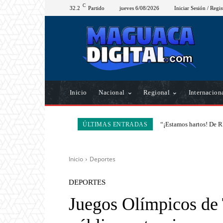
C
32.2
Partido
jueves 6/08/2026
Iniciar Sesión / Regis
Inicio
Nacional
Regional
Internacion
“¡Estamos hartos! De R
ÚLTIMAS ENTRADAS
Inicio
Deportes
DEPORTES
Juegos Olímpicos de 