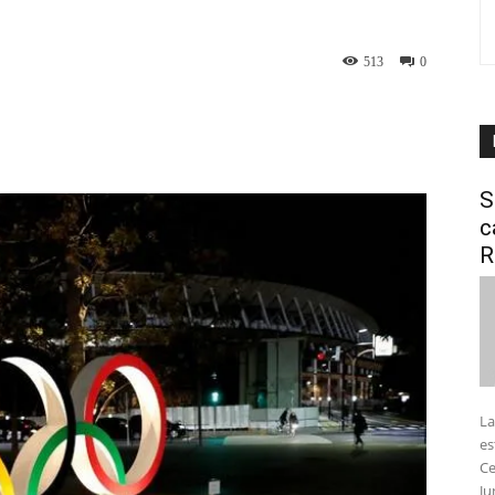
513
0
interest
WhatsApp
S
c
R
La
es
Ce
Ju