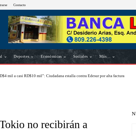
trarse
Contacto
al
Deportes
Económicas
Sociales
Más…
D$4 mil a casi RD$10 mil”: Ciudadana estalla contra Edesur por alta factura
N
Tokio no recibirán a