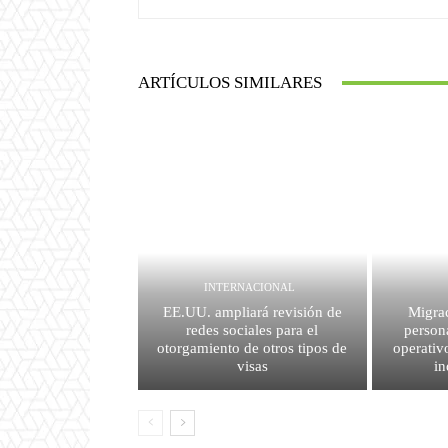
ARTÍCULOS SIMILARES
INTERNACIONAL
EE.UU. ampliará revisión de
Migrac
redes sociales para el
person
otorgamiento de otros tipos de
operativ
visas
i