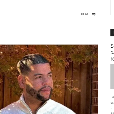
61
0
interest
WhatsApp
S
c
R
La
es
Ce
Ju