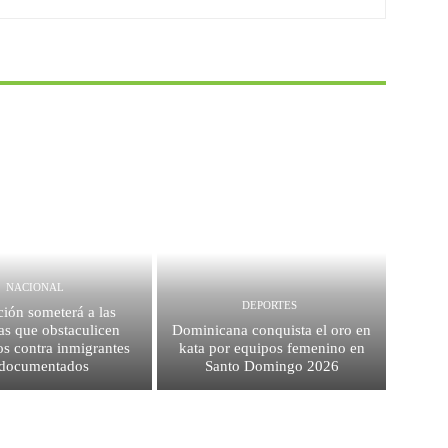
NACIONAL
DEPORTES
ión someterá a las
as que obstaculicen
Dominicana conquista el oro en
os contra inmigrantes
kata por equipos femenino en
ndocumentados
Santo Domingo 2026