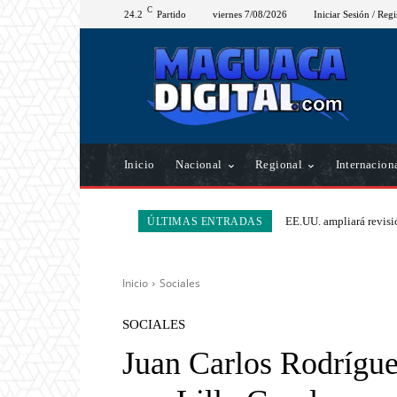
C
24.2
Partido
viernes 7/08/2026
Iniciar Sesión / Regi
Inicio
Nacional
Regional
Internacion
EE.UU. ampliará revisió
ÚLTIMAS ENTRADAS
Inicio
Sociales
SOCIALES
Juan Carlos Rodríguez