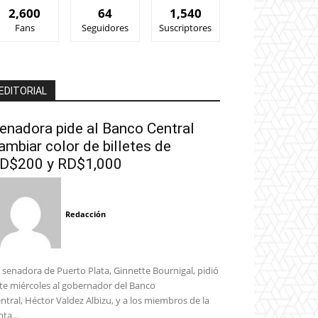
2,600
64
1,540
Fans
Seguidores
Suscriptores
EDITORIAL
enadora pide al Banco Central
ambiar color de billetes de
D$200 y RD$1,000
Redacción
 senadora de Puerto Plata, Ginnette Bournigal, pidió
te miércoles al gobernador del Banco
ntral, Héctor Valdez Albizu, y a los miembros de la
nta...