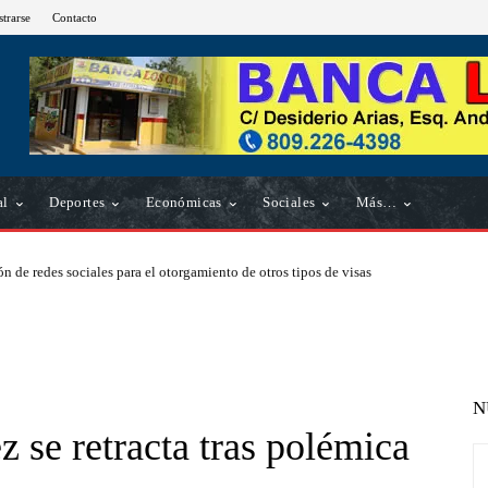
strarse
Contacto
al
Deportes
Económicas
Sociales
Más…
n de redes sociales para el otorgamiento de otros tipos de visas
N
 se retracta tras polémica