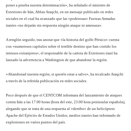
poner a prueba nuestra determinación», ha señalado el ministro de
Exteriores de Irán, Abbas Araqchi, en un mensaje publicado en redes
sociales en el cual ha avanzado que las «poderosas» Fuerzas Armadas
iraníes «no dejarán sin respuesta ningún ataque ni amenaza».
A renglón seguido, tras anotar que «la historia del golfo Pérsico» cuenta
con «numerosos capítulos sobre el terrible destino que han corrido los
intrusos extranjeros», el responsable de la cartera de Exteriores iraní ha
lanzado la advertencia a Washington de que abandone la región.
«Abandonad nuestra región, si queréis estar a salvo», ha recalcado Araqchi
a través de la referida publicación en redes sociales.
Poco después de que el CENTCOM informara del lanzamiento de ataques
contra Irán a las 17.00 horas (hora del este, 23.00 hora peninsular española),
alegando que se trata de una respuesta al «derribo» de un helicóptero
Apache del Ejército de Estados Unidos, medios iraníes han informado de
explosiones en varios puntos del país.