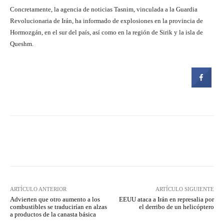
Concretamente, la agencia de noticias Tasnim, vinculada a la Guardia
Revolucionaria de Irán, ha informado de explosiones en la provincia de
Hormozgán, en el sur del país, así como en la región de Sirik y la isla de
Queshm.
Facebook
Twitter
Pinterest
ARTÍCULO ANTERIOR
ARTÍCULO SIGUIENTE
Advierten que otro aumento a los
EEUU ataca a Irán en represalia por
combustibles se traducirían en alzas
el derribo de un helicóptero
a productos de la canasta básica