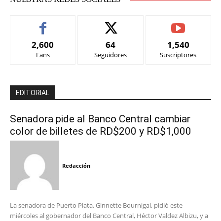
2,600
64
1,540
Fans
Seguidores
Suscriptores
EDITORIAL
Senadora pide al Banco Central cambiar
color de billetes de RD$200 y RD$1,000
Redacción
La senadora de Puerto Plata, Ginnette Bournigal, pidió este
miércoles al gobernador del Banco Central, Héctor Valdez Albizu, y a