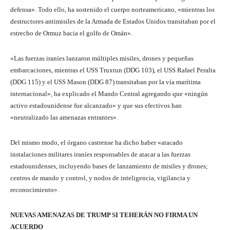
defensa». Todo ello, ha sostenido el cuerpo norteamericano, «mientras los
destructores antimisiles de la Armada de Estados Unidos transitaban por el
estrecho de Ormuz hacia el golfo de Omán».
«Las fuerzas iraníes lanzaron múltiples misiles, drones y pequeñas
embarcaciones, mientras el USS Truxtun (DDG 103), el USS Rafael Peralta
(DDG 115) y el USS Mason (DDG 87) transitaban por la vía marítima
internacional», ha explicado el Mando Central agregando que «ningún
activo estadounidense fue alcanzado» y que sus efectivos han
«neutralizado las amenazas entrantes».
Del mismo modo, el órgano castrense ha dicho haber «atacado
instalaciones militares iraníes responsables de atacar a las fuerzas
estadounidenses, incluyendo bases de lanzamiento de misiles y drones;
centros de mando y control, y nodos de inteligencia, vigilancia y
reconocimiento».
NUEVAS AMENAZAS DE TRUMP SI TEHERÁN NO FIRMA UN
ACUERDO