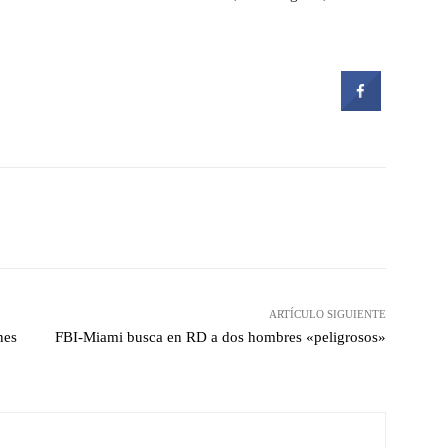
witter
Pinterest
WhatsApp
ARTÍCULO SIGUIENTE
nes
FBI-Miami busca en RD a dos hombres «peligrosos»