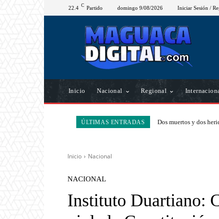
C
22.4
Partido
domingo 9/08/2026
Iniciar Sesión / Re
Inicio
Nacional
Regional
Internacion
Dos muertos y dos herid
ÚLTIMAS ENTRADAS
Inicio
Nacional
NACIONAL
Instituto Duartiano: