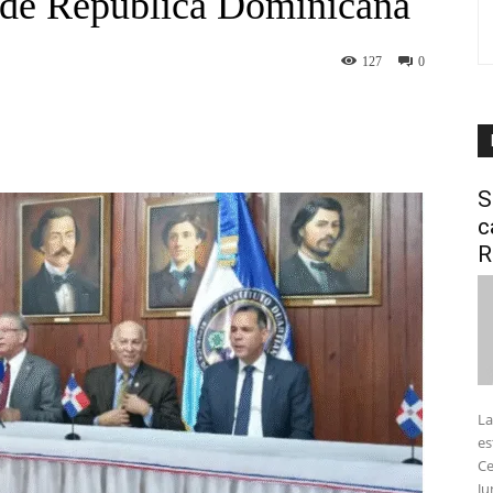
n de República Dominicana
127
0
interest
WhatsApp
S
c
R
La
es
Ce
Ju