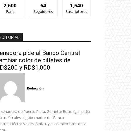
2,600
64
1,540
Fans
Seguidores
Suscriptores
EDITORIAL
enadora pide al Banco Central
ambiar color de billetes de
D$200 y RD$1,000
Redacción
 senadora de Puerto Plata, Ginnette Bournigal, pidió
te miércoles al gobernador del Banco
ntral, Héctor Valdez Albizu, y a los miembros de la
nta...