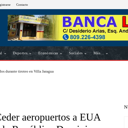
gistrarse
Contacto
al
Deportes
Económicas
Sociales
Más…
os durante tiroteo en Villa Jaragua
N
 Ceder aeropuertos a EUA