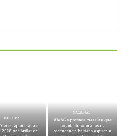
NACIONAL
DEPORTES
Alofoke promete crear ley que
 Alonso apunta a Los
impida dominicanos de
 2028 tras brillar en
ascendencia haitiana aspiren a