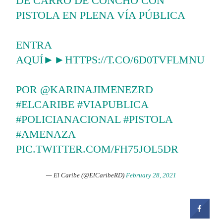
DE CARRO DE CONCHO CON
PISTOLA EN PLENA VÍA PÚBLICA
ENTRA
AQUÍ►►
HTTPS://T.CO/6D0TVFLMNU
POR
@KARINAJIMENEZRD
#ELCARIBE
#VIAPUBLICA
#POLICIANACIONAL
#PISTOLA
#AMENAZA
PIC.TWITTER.COM/FH75JOL5DR
— El Caribe (@ElCaribeRD)
February 28, 2021