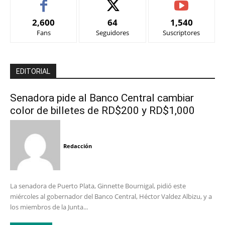
2,600
64
1,540
Fans
Seguidores
Suscriptores
EDITORIAL
Senadora pide al Banco Central cambiar
color de billetes de RD$200 y RD$1,000
Redacción
La senadora de Puerto Plata, Ginnette Bournigal, pidió este
miércoles al gobernador del Banco Central, Héctor Valdez Albizu, y a
los miembros de la Junta...