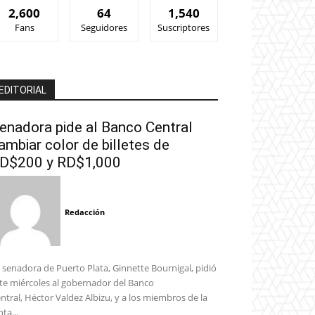
2,600
64
1,540
Fans
Seguidores
Suscriptores
EDITORIAL
enadora pide al Banco Central
ambiar color de billetes de
D$200 y RD$1,000
Redacción
 senadora de Puerto Plata, Ginnette Bournigal, pidió
te miércoles al gobernador del Banco
ntral, Héctor Valdez Albizu, y a los miembros de la
nta...