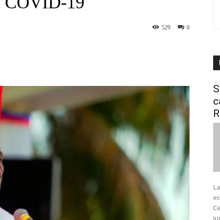
ra COVID-19
529
0
interest
WhatsApp
S
c
R
La
es
Ce
Ju