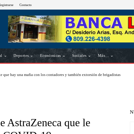
Registrarse
Contacto
al
Deportes
Económicas
Sociales
Más…
e que hay una mafia con los contadores y también extorsión de brigadistas
N
de AstraZeneca que le