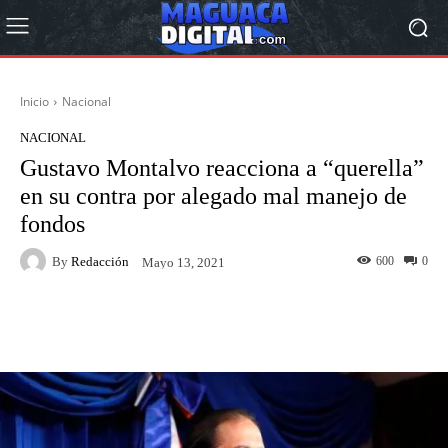
Inicio
Nacional
NACIONAL
Gustavo Montalvo reacciona a “querella”
en su contra por alegado mal manejo de
fondos
By
Redacción
600
0
Mayo 13, 2021
Facebook
Twitter
Pinterest