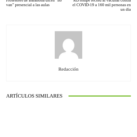
Profesores de Barahona dicen “no
RD rompe récord al vacunar contra
van” presencial a las aulas
el COVID-19 a 160 mil personas en
un día
Redacción
ARTÍCULOS SIMILARES