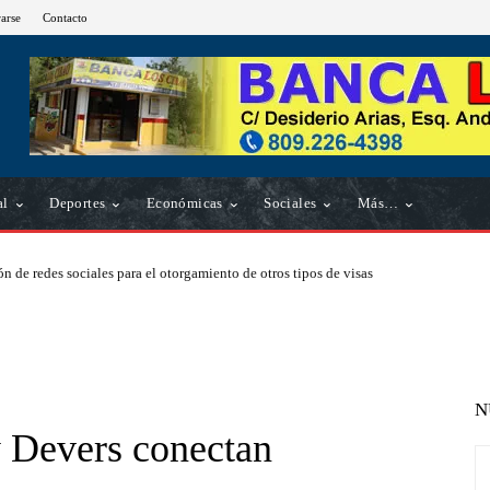
rarse
Contacto
al
Deportes
Económicas
Sociales
Más…
n de redes sociales para el otorgamiento de otros tipos de visas
N
y Devers conectan