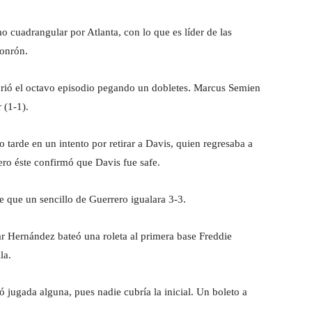
 cuadrangular por Atlanta, con lo que es líder de las
jonrón.
rió el octavo episodio pegando un dobletes. Marcus Semien
 (1-1).
o tarde en un intento por retirar a Davis, quien regresaba a
ero éste confirmó que Davis fue safe.
de que un sencillo de Guerrero igualara 3-3.
ar Hernández bateó una roleta al primera base Freddie
la.
ó jugada alguna, pues nadie cubría la inicial. Un boleto a