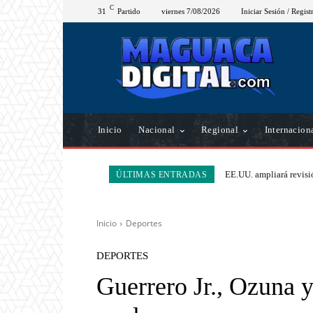
C
31
Partido
viernes 7/08/2026
Iniciar Sesión / Regist
Inicio
Nacional
Regional
Internacion
EE.UU. ampliará revisió
ÚLTIMAS ENTRADAS
Inicio
Deportes
DEPORTES
Guerrero Jr., Ozuna 