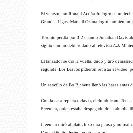
El venezolano Ronald Acuña Jr. logró su undécimo
Grandes Ligas. Marcell Ozuna logró también un 
Toronto perdía por 3-2 cuando Jonathan Davis ab
siguió con un débil rodado al relevista A.J. Minter
El lanzador se dio la vuelta, dudó y tiró demasiad
segunda. Los Bravos pidieron revistar el video, p
Un sencillo de Bo Bichette llenó las bases antes 
Con la casa repleta todavía, el dominicano Teosc
Freeman, quien estaba despegado de la almohadil
Freeman miró al plato, hizo una pausa y no realiz
Cavan Biggio derivó en otra carrera.