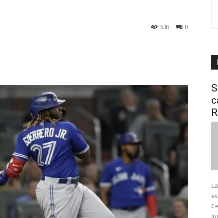
538
0
interest
WhatsApp
S
c
R
La
es
Ce
Ju