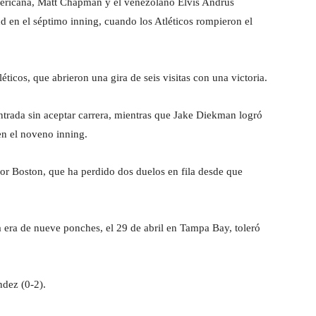
Americana, Matt Chapman y el venezolano Elvis Andrus
d en el séptimo inning, cuando los Atléticos rompieron el
éticos, que abrieron una gira de seis visitas con una victoria.
ntrada sin aceptar carrera, mientras que Jake Diekman logró
en el noveno inning.
or Boston, que ha perdido dos duelos en fila desde que
a era de nueve ponches, el 29 de abril en Tampa Bay, toleró
dez (0-2).