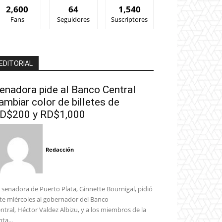
2,600
64
1,540
Fans
Seguidores
Suscriptores
EDITORIAL
enadora pide al Banco Central
ambiar color de billetes de
D$200 y RD$1,000
Redacción
 senadora de Puerto Plata, Ginnette Bournigal, pidió
te miércoles al gobernador del Banco
ntral, Héctor Valdez Albizu, y a los miembros de la
nta...