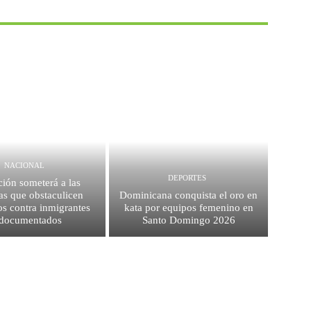
NACIONAL
DEPORTES
ión someterá a las
as que obstaculicen
Dominicana conquista el oro en
os contra inmigrantes
kata por equipos femenino en
ndocumentados
Santo Domingo 2026