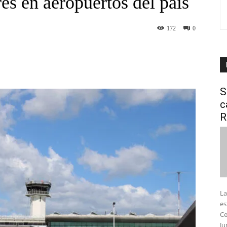
es en aeropuertos del país
172
0
interest
WhatsApp
S
c
R
La
es
Ce
Ju