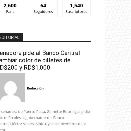
2,600
64
1,540
Fans
Seguidores
Suscriptores
EDITORIAL
enadora pide al Banco Central
ambiar color de billetes de
D$200 y RD$1,000
Redacción
 senadora de Puerto Plata, Ginnette Bournigal, pidió
te miércoles al gobernador del Banco
ntral, Héctor Valdez Albizu, y a los miembros de la
nta...