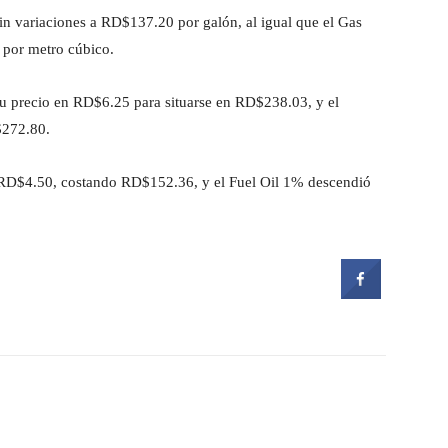
in variaciones a RD$137.20 por galón, al igual que el Gas
por metro cúbico.
su precio en RD$6.25 para situarse en RD$238.03, y el
$272.80.
de RD$4.50, costando RD$152.36, y el Fuel Oil 1% descendió
witter
Pinterest
WhatsApp