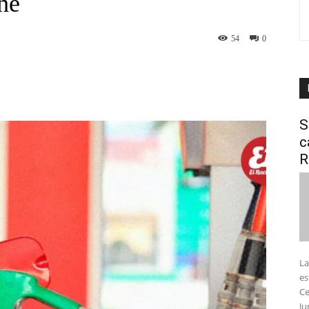
he
54
0
interest
WhatsApp
S
c
R
La
es
Ce
Ju