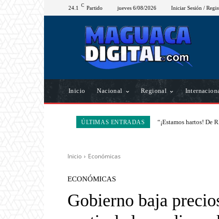
C
24.1
Partido
jueves 6/08/2026
Iniciar Sesión / Regis
Inicio
Nacional
Regional
Internacion
“¡Estamos hartos! De R
ÚLTIMAS ENTRADAS
Inicio
Económicas
ECONÓMICAS
Gobierno baja precios