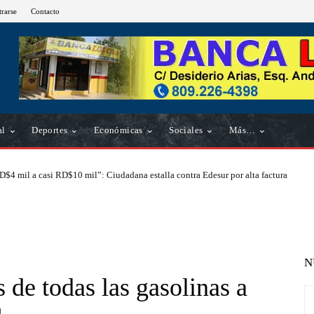
trarse
Contacto
al
Deportes
Económicas
Sociales
Más…
D$4 mil a casi RD$10 mil”: Ciudadana estalla contra Edesur por alta factura
N
 de todas las gasolinas a