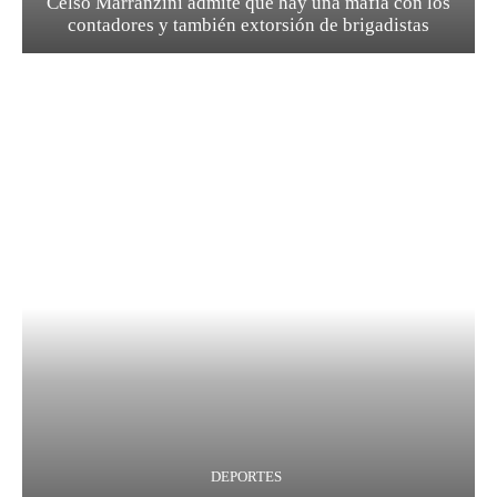
Celso Marranzini admite que hay una mafia con los
contadores y también extorsión de brigadistas
DEPORTES