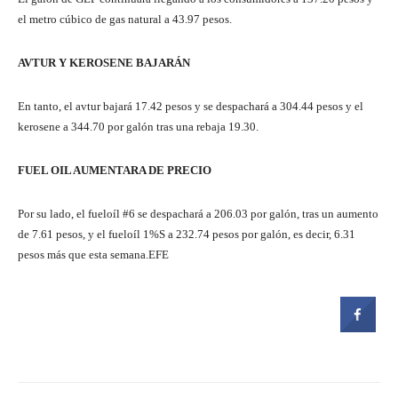
el metro cúbico de gas natural a 43.97 pesos.
AVTUR Y KEROSENE BAJARÁN
En tanto, el avtur bajará 17.42 pesos y se despachará a 304.44 pesos y el
kerosene a 344.70 por galón tras una rebaja 19.30.
FUEL OIL AUMENTARA DE PRECIO
Por su lado, el fueloíl #6 se despachará a 206.03 por galón, tras un aumento
de 7.61 pesos, y el fueloíl 1%S a 232.74 pesos por galón, es decir, 6.31
pesos más que esta semana.EFE