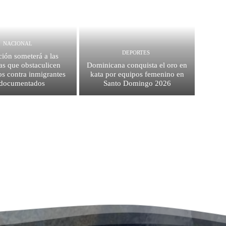
NACIONAL
DEPORTES
ión someterá a las
as que obstaculicen
Dominicana conquista el oro en
os contra inmigrantes
kata por equipos femenino en
ndocumentados
Santo Domingo 2026