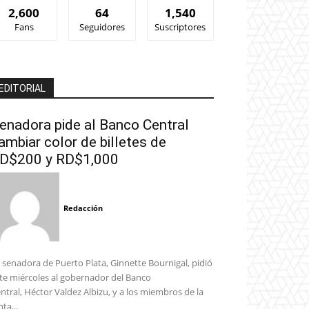
2,600
64
1,540
Fans
Seguidores
Suscriptores
EDITORIAL
enadora pide al Banco Central
ambiar color de billetes de
D$200 y RD$1,000
Redacción
 senadora de Puerto Plata, Ginnette Bournigal, pidió
te miércoles al gobernador del Banco
ntral, Héctor Valdez Albizu, y a los miembros de la
nta...