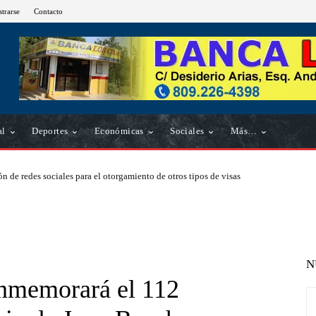
strarse
Contacto
al
Deportes
Económicas
Sociales
Más…
n de redes sociales para el otorgamiento de otros tipos de visas
N
onmemorará el 112