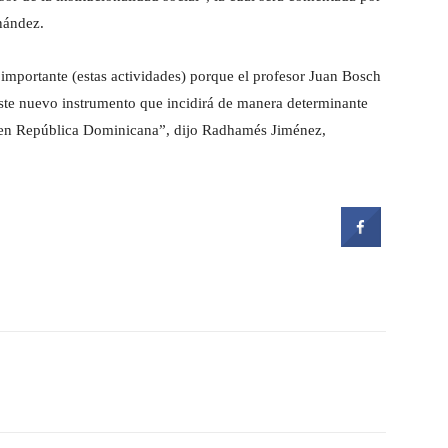
nández.
mportante (estas actividades) porque el profesor Juan Bosch
este nuevo instrumento que incidirá de manera determinante
a en República Dominicana”, dijo Radhamés Jiménez,
witter
Pinterest
WhatsApp