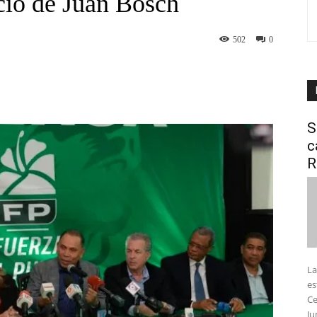
icio de Juan Bosch
502
0
interest
WhatsApp
S
c
R
La
es
Ce
Ju