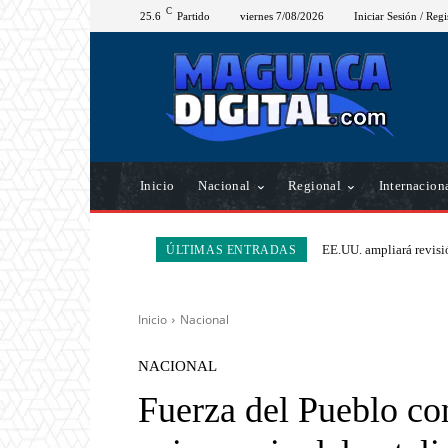
C
25.6
Partido
viernes 7/08/2026
Iniciar Sesión / Regi
Inicio
Nacional
Regional
Internacion
EE.UU. ampliará revisió
ÚLTIMAS ENTRADAS
Inicio
Nacional
NACIONAL
Fuerza del Pueblo c