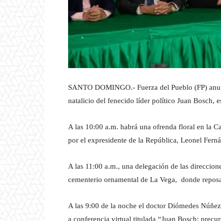
SANTO DOMINGO.- Fuerza del Pueblo (FP) anunci
natalicio del fenecido líder político Juan Bosch,
A las 10:00 a.m. habrá una ofrenda floral en la 
por el expresidente de la República, Leonel Ferná
A las 11:00 a.m., una delegación de las direcciones
cementerio ornamental de La Vega, donde reposan l
A las 9:00 de la noche el doctor Diómedes Núñez, 
a conferencia virtual titulada “Juan Bosch: precur