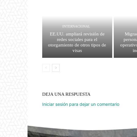
INTERNACIONAL
EE.UU. ampliará revisión de
Migrac
redes sociales para el
person
otorgamiento de otros tipos de
operativ
visas
i
DEJA UNA RESPUESTA
Iniciar sesión para dejar un comentario