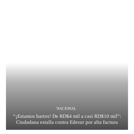
NACIONAL
“¡Estamos hartos! De RD$4 mil a casi RD$10 mil”:
Ciudadana estalla contra Edesur por alta factura