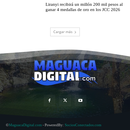
Liranyi recibirá un millón 200 mil pesos al
ganar 4 medallas de oro en los JCC 2026
Cargar más
©
MaguacaDigital.com
- PoweredBy:
SociosConectados.com