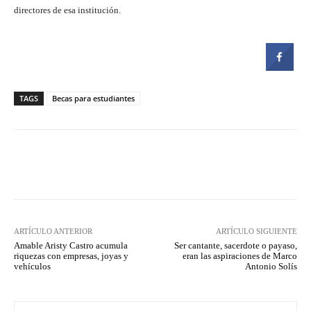
directores de esa institución.
TAGS
Becas para estudiantes
Facebook
Twitter
Pinterest
ARTÍCULO ANTERIOR
ARTÍCULO SIGUIENTE
Amable Aristy Castro acumula
Ser cantante, sacerdote o payaso,
riquezas con empresas, joyas y
eran las aspiraciones de Marco
vehículos
Antonio Solís