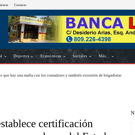
strarse
Contacto
al
Deportes
Económicas
Sociales
Más…
e que hay una mafia con los contadores y también extorsión de brigadistas
N
tablece certificación