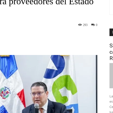
ara proveedores del Estado
293
0
interest
WhatsApp
S
c
R
La
es
Ce
Ju