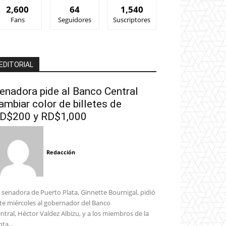
2,600
64
1,540
Fans
Seguidores
Suscriptores
EDITORIAL
enadora pide al Banco Central
ambiar color de billetes de
D$200 y RD$1,000
Redacción
 senadora de Puerto Plata, Ginnette Bournigal, pidió
te miércoles al gobernador del Banco
ntral, Héctor Valdez Albizu, y a los miembros de la
nta...