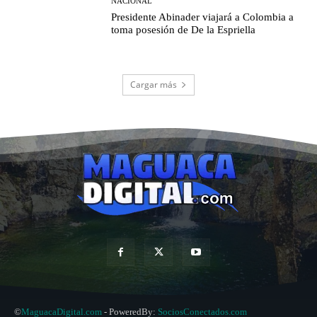
NACIONAL
Presidente Abinader viajará a Colombia a
toma posesión de De la Espriella
Cargar más
©
MaguacaDigital.com
- PoweredBy:
SociosConectados.com