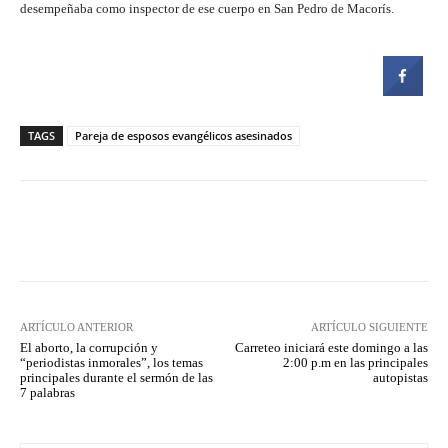
desempeñaba como inspector de ese cuerpo en San Pedro de Macorís.
TAGS
Pareja de esposos evangélicos asesinados
Facebook
Twitter
Pinterest
ARTÍCULO ANTERIOR
ARTÍCULO SIGUIENTE
El aborto, la corrupción y
Carreteo iniciará este domingo a las
“periodistas inmorales”, los temas
2:00 p.m en las principales
principales durante el sermón de las
autopistas
7 palabras