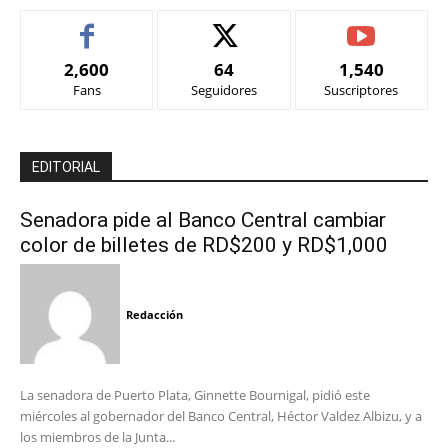
2,600
64
1,540
Fans
Seguidores
Suscriptores
EDITORIAL
Senadora pide al Banco Central cambiar
color de billetes de RD$200 y RD$1,000
Redacción
La senadora de Puerto Plata, Ginnette Bournigal, pidió este
miércoles al gobernador del Banco Central, Héctor Valdez Albizu, y a
los miembros de la Junta...