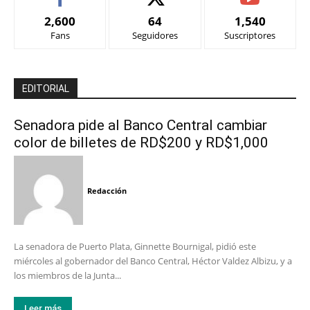
2,600
64
1,540
Fans
Seguidores
Suscriptores
EDITORIAL
Senadora pide al Banco Central cambiar
color de billetes de RD$200 y RD$1,000
Redacción
La senadora de Puerto Plata, Ginnette Bournigal, pidió este
miércoles al gobernador del Banco Central, Héctor Valdez Albizu, y a
los miembros de la Junta...
Leer más