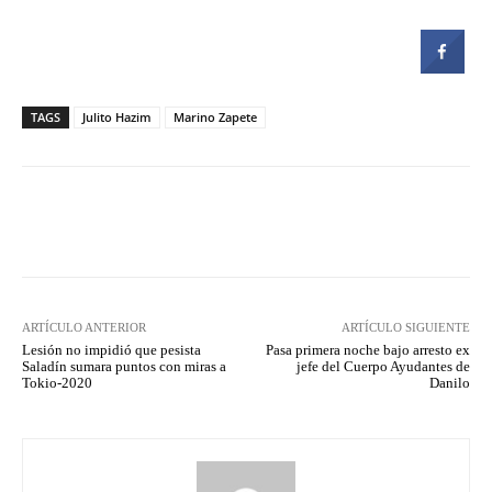
TAGS
Julito Hazim
Marino Zapete
Facebook
Twitter
Pinterest
ARTÍCULO ANTERIOR
ARTÍCULO SIGUIENTE
Lesión no impidió que pesista
Pasa primera noche bajo arresto ex
Saladín sumara puntos con miras a
jefe del Cuerpo Ayudantes de
Tokio-2020
Danilo