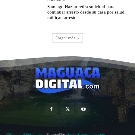
Santiago Hazim retira solicitud para
continuar arresto desde su casa por salud;
ratifican arresto
Cargar más
©
MaguacaDigital.com
- PoweredBy:
SociosConectados.com