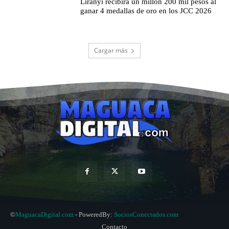
Liranyi recibirá un millón 200 mil pesos al
ganar 4 medallas de oro en los JCC 2026
Cargar más
©
MaguacaDigital.com
- PoweredBy:
SociosConectados.com
Contacto