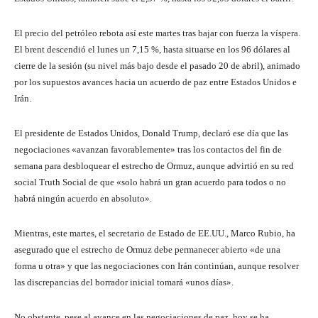
El precio del petróleo rebota así este martes tras bajar con fuerza la víspera.
El brent descendió el lunes un 7,15 %, hasta situarse en los 96 dólares al
cierre de la sesión (su nivel más bajo desde el pasado 20 de abril), animado
por los supuestos avances hacia un acuerdo de paz entre Estados Unidos e
Irán.
El presidente de Estados Unidos, Donald Trump, declaró ese día que las
negociaciones «avanzan favorablemente» tras los contactos del fin de
semana para desbloquear el estrecho de Ormuz, aunque advirtió en su red
social Truth Social de que «solo habrá un gran acuerdo para todos o no
habrá ningún acuerdo en absoluto».
Mientras, este martes, el secretario de Estado de EE.UU., Marco Rubio, ha
asegurado que el estrecho de Ormuz debe permanecer abierto «de una
forma u otra» y que las negociaciones con Irán continúan, aunque resolver
las discrepancias del borrador inicial tomará «unos días».
No obstante, pese al avance en las negociaciones de paz, hoy se ha