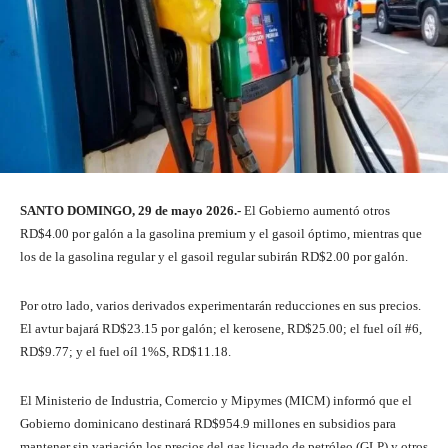
SANTO DOMINGO, 29 de mayo 2026.-
El Gobierno aumentó otros
RD$4.00 por galón a la gasolina premium y el gasoil óptimo, mientras que
los de la gasolina regular y el gasoil regular subirán RD$2.00 por galón.
Por otro lado, varios derivados experimentarán reducciones en sus precios.
El avtur bajará RD$23.15 por galón; el kerosene, RD$25.00; el fuel oíl #6,
RD$9.77; y el fuel oíl 1%S, RD$11.18.
El Ministerio de Industria, Comercio y Mipymes (MICM) informó que el
Gobierno dominicano destinará RD$954.9 millones en subsidios para
mantener sin variación los precios del gas licuado de petróleo (GLP) y otros