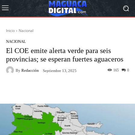
Inicio
Nacional
NACIONAL
El COE emite alerta verde para seis
provincias; se esperan fuertes aguaceros
By
Redacción
165
0
Septiembre 13, 2025
Facebook
Twitter
Pinterest