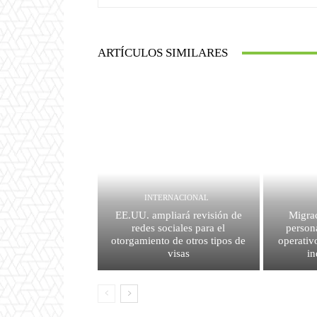
ARTÍCULOS SIMILARES
INTERNACIONAL
EE.UU. ampliará revisión de
Migrac
redes sociales para el
person
otorgamiento de otros tipos de
operativ
visas
i