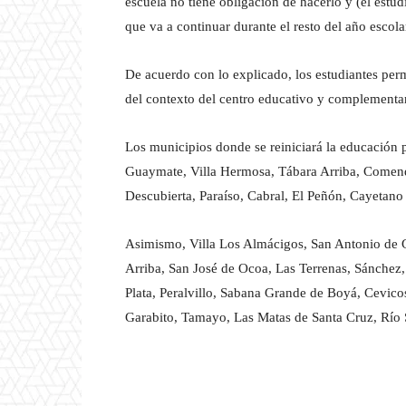
escuela no tiene obligación de hacerlo y (el estu
que va a continuar durante el resto del año escola
De acuerdo con lo explicado, los estudiantes per
del contexto del centro educativo y complementar
Los municipios donde se reiniciará la educación 
Guaymate, Villa Hermosa, Tábara Arriba, Comend
Descubierta, Paraíso, Cabral, El Peñón, Cayetano
Asimismo, Villa Los Almácigos, San Antonio de 
Arriba, San José de Ocoa, Las Terrenas, Sánchez
Plata, Peralvillo, Sabana Grande de Boyá, Cevic
Garabito, Tamayo, Las Matas de Santa Cruz, Río 