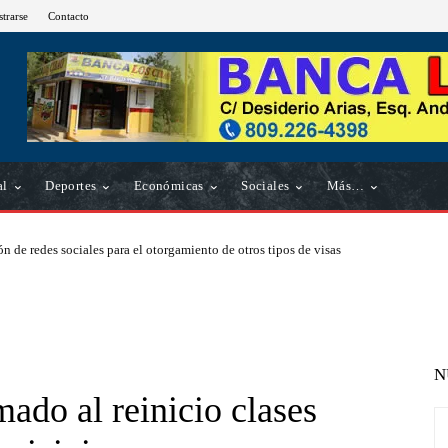
strarse
Contacto
al
Deportes
Económicas
Sociales
Más…
n de redes sociales para el otorgamiento de otros tipos de visas
N
mado al reinicio clases