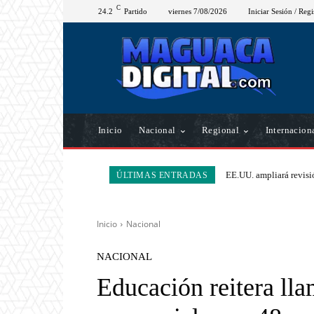
C
24.2
Partido
viernes 7/08/2026
Iniciar Sesión / Regi
Inicio
Nacional
Regional
Internacion
EE.UU. ampliará revisió
ÚLTIMAS ENTRADAS
Inicio
Nacional
NACIONAL
Educación reitera lla