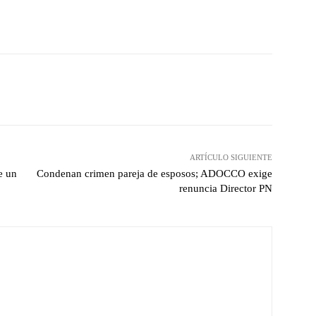
witter
Pinterest
WhatsApp
ARTÍCULO SIGUIENTE
e un
Condenan crimen pareja de esposos; ADOCCO exige
renuncia Director PN