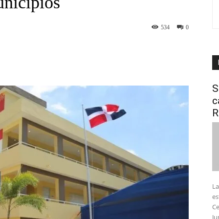
unicipios
534
0
interest
WhatsApp
S
c
R
La
es
Ce
Ju