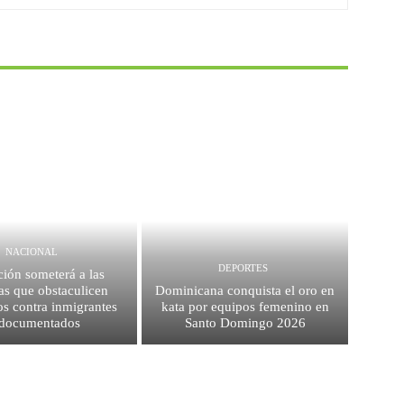
NACIONAL
DEPORTES
ión someterá a las
as que obstaculicen
Dominicana conquista el oro en
os contra inmigrantes
kata por equipos femenino en
ndocumentados
Santo Domingo 2026