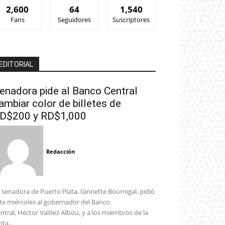
2,600
64
1,540
Fans
Seguidores
Suscriptores
EDITORIAL
enadora pide al Banco Central
ambiar color de billetes de
D$200 y RD$1,000
Redacción
 senadora de Puerto Plata, Ginnette Bournigal, pidió
te miércoles al gobernador del Banco
ntral, Héctor Valdez Albizu, y a los miembros de la
nta...