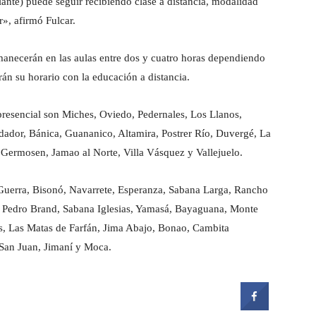
diante) puede seguir recibiendo clase a distancia, modalidad
r», afirmó Fulcar.
manecerán en las aulas entre dos y cuatro horas dependiendo
án su horario con la educación a distancia.
presencial son Miches, Oviedo, Pedernales, Los Llanos,
ador, Bánica, Guananico, Altamira, Postrer Río, Duvergé, La
 Germosen, Jamao al Norte, Villa Vásquez y Vallejuelo.
Guerra, Bisonó, Navarrete, Esperanza, Sabana Larga, Rancho
, Pedro Brand, Sabana Iglesias, Yamasá, Bayaguana, Monte
os, Las Matas de Farfán, Jima Abajo, Bonao, Cambita
San Juan, Jimaní y Moca.